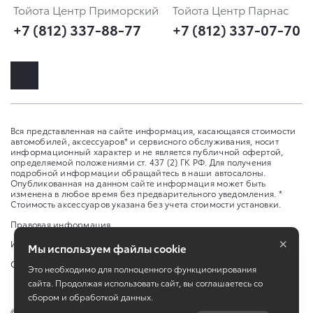
Тойота Центр Приморский
Тойота Центр Парнас
+7 (812) 337-88-77
+7 (812) 337-07-70
Вся представленная на сайте информация, касающаяся стоимости
автомобилей, аксессуаров* и сервисного обслуживания, носит
информационный характер и не является публичной офертой,
определяемой положениями ст. 437 (2) ГК РФ. Для получения
подробной информации обращайтесь в наши автосалоны.
Опубликованная на данном сайте информация может быть
изменена в любое время без предварительного уведомления. *
Стоимость аксессуаров указана без учета стоимости установки.
Правовая информация
×
Изменить настройку cookies
Мы используем файлы cookie
Сбросить cookie
Это необходимо для полноценного функционирования
сайта. Продолжая использовать сайт, вы соглашаетесь со
сбором и обработкой данных.
©
2026
ООО «ИАТ Парнас», АО «ИАТ» ул. Школьная, д. 96 А