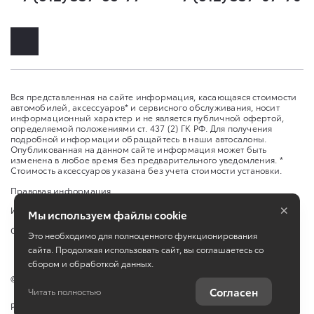
Вся представленная на сайте информация, касающаяся стоимости
автомобилей, аксессуаров* и сервисного обслуживания, носит
информационный характер и не является публичной офертой,
определяемой положениями ст. 437 (2) ГК РФ. Для получения
подробной информации обращайтесь в наши автосалоны.
Опубликованная на данном сайте информация может быть
изменена в любое время без предварительного уведомления. *
Стоимость аксессуаров указана без учета стоимости установки.
Правовая информация
×
Изменить настройку cookies
Мы используем файлы cookie
Сбросить cookie
Это необходимо для полноценного функционирования
сайта. Продолжая использовать сайт, вы соглашаетесь со
сбором и обработкой данных.
©
2026
ООО «ИАТ Парнас», АО «ИАТ» ул. Школьная, д. 96 А
Согласен
Читать полностью
Работает на технологиях
TradeDealer