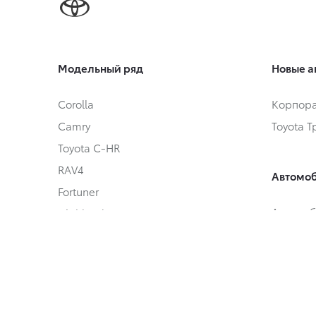
Модельный ряд
Новые а
Corolla
Корпора
Camry
Toyota 
Toyota C-HR
RAV4
Автомоб
Fortuner
Автомоб
Highlander
Toyota 
Land Cruiser Prado
Land Cruiser 300
Hilux
Специал
Alphard