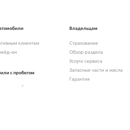
втомобили
Владельцам
тивным клиентам
Страхование
Трейд-ин
Обзор раздела
Услуги сервиса
Запасные части и масла
или с пробегом
Гарантия
или с пробегом в наличии
Сервисные кампании
Трейд-ин
Сервисные предложения
Регламентное ТО и запись
Замена на новый
ьные предложения и кредит
Руководства