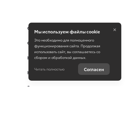
×
Специальные предложения
Мы используем файлы cookie
Это необходимо для полноценного
Оцените ваш автомобиль
функционирования сайта. Продолжая
использовать сайт, вы соглашаетесь со
Консультация по кредиту
сбором и обработкой данных.
Согласен
Читать полностью
Консультация по страхованию
Записаться на сервис
Служба клиентской поддержки
ПОЛИТИКА
КОНФИДЕНЦИАЛЬНОСТИ