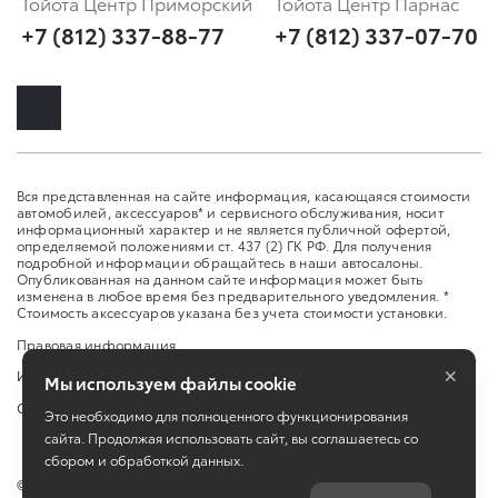
Тойота Центр Приморский
Тойота Центр Парнас
+7 (812) 337-88-77
+7 (812) 337-07-70
Вся представленная на сайте информация, касающаяся стоимости
автомобилей, аксессуаров* и сервисного обслуживания, носит
информационный характер и не является публичной офертой,
определяемой положениями ст. 437 (2) ГК РФ. Для получения
подробной информации обращайтесь в наши автосалоны.
Опубликованная на данном сайте информация может быть
изменена в любое время без предварительного уведомления. *
Стоимость аксессуаров указана без учета стоимости установки.
Правовая информация
×
Изменить настройку cookies
Мы используем файлы cookie
Сбросить cookie
Это необходимо для полноценного функционирования
сайта. Продолжая использовать сайт, вы соглашаетесь со
сбором и обработкой данных.
©
2026
ООО «ИАТ Парнас», АО «ИАТ» ул. Школьная, д. 96 А