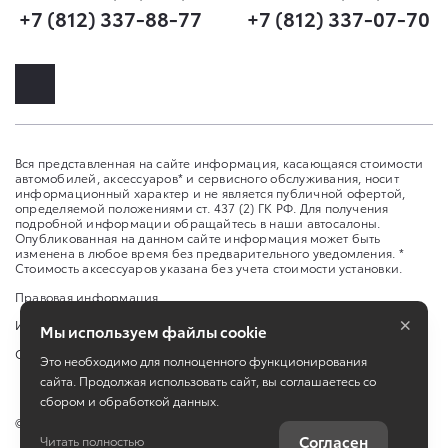
+7 (812) 337-88-77
+7 (812) 337-07-70
Вся представленная на сайте информация, касающаяся стоимости
автомобилей, аксессуаров* и сервисного обслуживания, носит
информационный характер и не является публичной офертой,
определяемой положениями ст. 437 (2) ГК РФ. Для получения
подробной информации обращайтесь в наши автосалоны.
Опубликованная на данном сайте информация может быть
изменена в любое время без предварительного уведомления. *
Стоимость аксессуаров указана без учета стоимости установки.
Правовая информация
×
Изменить настройку cookies
Мы используем файлы cookie
Сбросить cookie
Это необходимо для полноценного функционирования
сайта. Продолжая использовать сайт, вы соглашаетесь со
сбором и обработкой данных.
©
2026
ООО «ИАТ Парнас», АО «ИАТ» ул. Школьная, д. 96 А
Согласен
Читать полностью