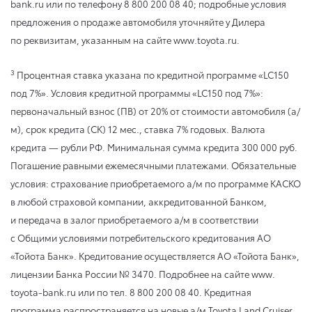
bank.ru или по телефону 8 800 200 08 40; подробные условия
предложения о продаже автомобиля уточняйте у Дилера
по реквизитам, указанным на сайте www.toyota.ru.
3
Процентная ставка указана по кредитной программе «LC150
под 7%». Условия кредитной программы «LC150 под 7%»:
первоначальный взнос (ПВ) от 20% от стоимости автомобиля (а/
м), срок кредита (СК) 12 мес., ставка 7% годовых. Валюта
кредита — рубли РФ. Минимальная сумма кредита 300 000 руб.
Погашение равными ежемесячными платежами. Обязательные
условия: страхование приобретаемого а/м по программе КАСКО
в любой страховой компании, аккредитованной Банком,
и передача в залог приобретаемого а/м в соответствии
с Общими условиями потребительского кредитования АО
«Тойота Банк». Кредитование осуществляется АО «Тойота Банк»,
лицензии Банка России № 3470. Подробнее на сайте www.
toyota-bank.ru или по тел. 8 800 200 08 40. Кредитная
программа распространяется на новые а/м Toyota Land Cruiser