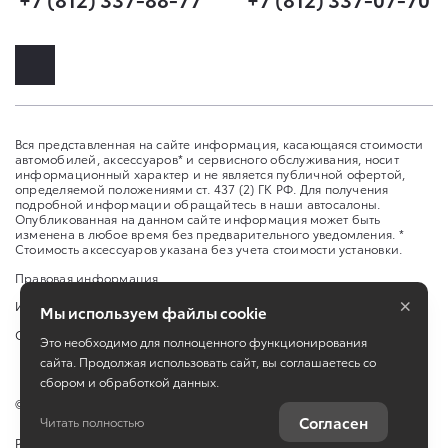
Вся представленная на сайте информация, касающаяся стоимости
автомобилей, аксессуаров* и сервисного обслуживания, носит
информационный характер и не является публичной офертой,
определяемой положениями ст. 437 (2) ГК РФ. Для получения
подробной информации обращайтесь в наши автосалоны.
Опубликованная на данном сайте информация может быть
изменена в любое время без предварительного уведомления. *
Стоимость аксессуаров указана без учета стоимости установки.
Правовая информация
×
Изменить настройку cookies
Мы используем файлы cookie
Сбросить cookie
Это необходимо для полноценного функционирования
сайта. Продолжая использовать сайт, вы соглашаетесь со
сбором и обработкой данных.
©
2026
ООО «ИАТ Парнас», АО «ИАТ» ул. Школьная, д. 96 А
Согласен
Читать полностью
Работает на технологиях
TradeDealer