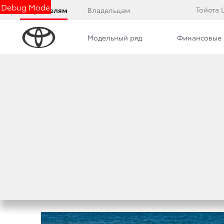
Debug Mode
Тойота
Покупателям
Владельцам
Модельный ряд
Финансовые 
Дилерский центр
Новости
TOYOTA COROLLA
EURO NCAP
30 мая 2019 г.
Поделиться