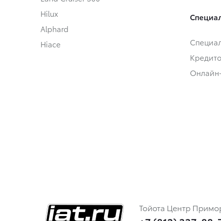
Hilux
Специал
Alphard
Специа
Hiace
Кредит
Онлайн
Тойота Центр Примо