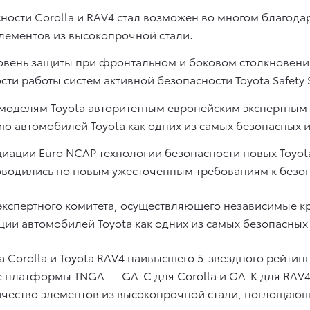
ости Corolla и RAV4 стал возможен во многом благода
ементов из высокопрочной стали.
вень защиты при фронтальном и боковом столкновениях
и работы систем активной безопасности Toyota Safety 
м моделям Toyota авторитетным европейским экспертны
ю автомобилей Toyota как одних из самых безопасных и
иации Euro NCAP технологии безопасности новых Toyot
проводились по новым ужесточенным требованиям к безо
 экспертного комитета, осуществляющего независимые к
ии автомобилей Toyota как одних из самых безопасных 
Corolla и Toyota RAV4 наивысшего 5-звездного рейтинг
 платформы TNGA — GA-C для Corolla и GA-K для RAV4 
ичество элементов из высокопрочной стали, поглощающ